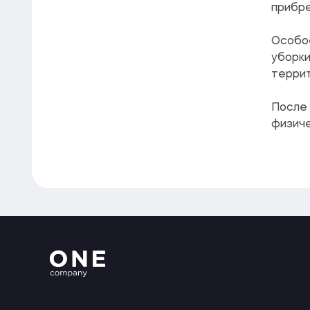
прибре
Особое
уборки
террит
После 
физиче