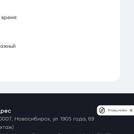
о время
важный
дрес
Privacy notice
0007, Новосибирск, ул. 1905 года, 69
 этаж)