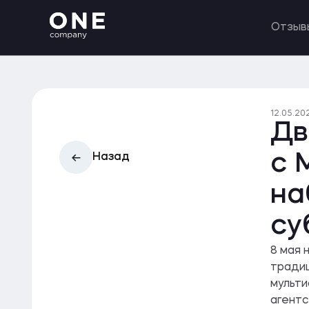
Отзыв
12.05.20
Дв
с 
Назад
на
су
8 мая 
традиц
мульти
агентс