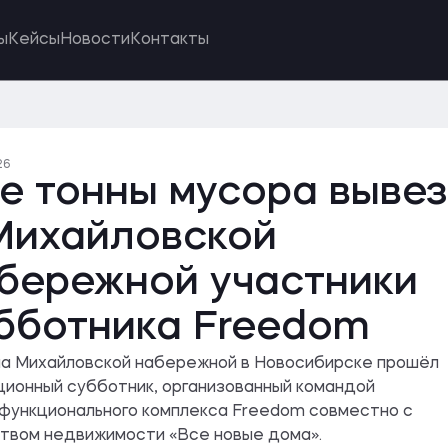
ы
Кейсы
Новости
Контакты
26
е тонны мусора выве
Михайловской
бережной участники
бботника Freedom
на Михайловской набережной в Новосибирске прошёл
ионный субботник, организованный командой
функционального комплекса Freedom совместно с
твом недвижимости «Все новые дома».