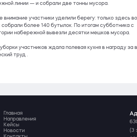
жной линии — и собрали две тонны мусора.
 внимание участники уделили берегу: только здесь в
 собрали более 140 бутылок. По итогам субботника с
ории набережной вывезли десятки мешков мусора.
уборки участников ждала полевая кухня в награду за 
ский труд .
Главная
А
Направления
63
Кейсы
(3
Новости
Контакты